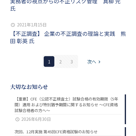
実務者の視点からの不正リスク管理 真柳 元
氏
2021年1月15日
【不正調査】 企業の不正調査の理論と実践 熊
田 彰英 氏
1
2
3
次へ
大切なお知らせ
【重要】CFE（公認不正検査士）試験合格の有効期限（5年
間）適用 および特別猶予期間に関するお知らせ ～CFE資格
試験合格者の方へ～
2026年6月30日
次回、12月実施 第45回CFE資格試験のお知らせ