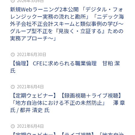
2026年3月6日
新規Webラーニング2本公開 「デジタル・フォ
レンジックー実務の流れと勘所」「ニデック海
外子会社不正会計スキームと類似事例の学び～
グループ型不正を『見抜く・立証する』ための
実務アプローチ～」
2021年6月30日
【倫理】 CFEに求められる職業倫理 甘粕 潔
氏
2021年6月4日
【定期ウェビナー】【録画視聴＋ライブ視聴】
「地方自治体における不正の未然防止」 澤 章
氏 / 都井 清史 氏
2021年6月4日
【定期ウェビナー】【ライブ視聴】「地方自治