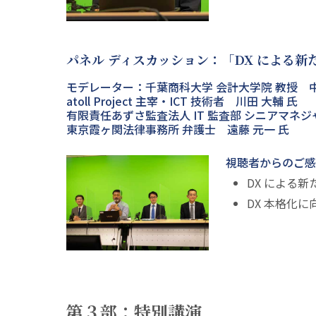
パネル ディスカッション：「DX による新
モデレーター：千葉商科大学 会計大学院 教授 中
atoll Project 主宰・ICT 技術者 川田 大輔 氏
有限責任あずさ監査法人 IT 監査部 シニアマネジ
東京霞ヶ関法律事務所 弁護士 遠藤 元一 氏
視聴者からのご感
DX による
DX 本格化
第３部：特別講演