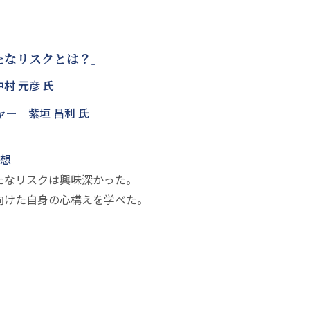
たなリスクとは？」
村 元彦 氏
ャー 紫垣 昌利 氏
想
新たなリスクは興味深かった。
に向けた自身の心構えを学べた。