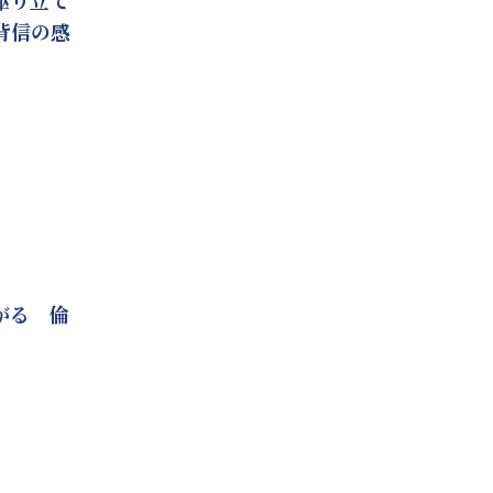
駆り立て
背信の感
がる 倫