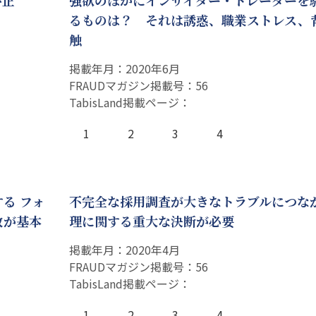
不正
強欲のほかにインサイダー・トレーダーを
るものは？ それは誘惑、職業ストレス、
触
掲載年月：2020年6月
FRAUDマガジン掲載号：56
TabisLand掲載ページ：
1
2
3
4
る フォ
不完全な採用調査が大きなトラブルにつな
敗が基本
理に関する重大な決断が必要
掲載年月：2020年4月
FRAUDマガジン掲載号：56
TabisLand掲載ページ：
1
2
3
4