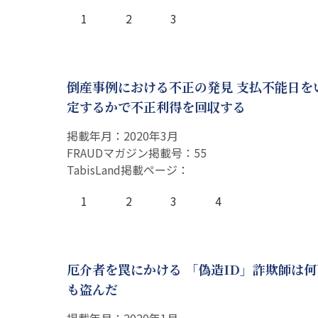
1
2
3
倒産事例における不正の発見 支払不能日を
定するかで不正利得を回収する
掲載年月：2020年3月
FRAUDマガジン掲載号：55
TabisLand掲載ページ：
1
2
3
4
厄介者を罠にかける 「偽造ID」詐欺師は
も盗んだ