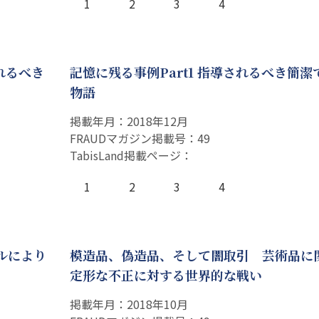
1
2
3
4
れるべき
記憶に残る事例Part1 指導されるべき簡潔
物語
掲載年月：2018年12月
FRAUDマガジン掲載号：49
TabisLand掲載ページ：
1
2
3
4
ルにより
模造品、偽造品、そして闇取引 芸術品に
定形な不正に対する世界的な戦い
掲載年月：2018年10月