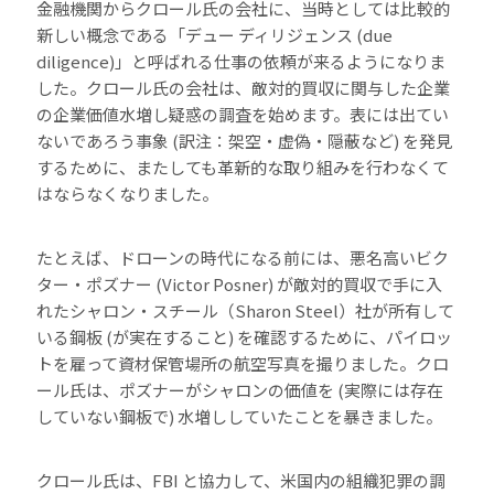
金融機関からクロール氏の会社に、当時としては比較的
新しい概念である「デュー ディリジェンス (due
diligence)」と呼ばれる仕事の依頼が来るようになりま
した。クロール氏の会社は、敵対的買収に関与した企業
の企業価値水増し疑惑の調査を始めます。表には出てい
ないであろう事象 (訳注：架空・虚偽・隠蔽など) を発見
するために、またしても革新的な取り組みを行わなくて
はならなくなりました。
たとえば、ドローンの時代になる前には、悪名高いビク
ター・ポズナー (Victor Posner) が敵対的買収で手に入
れたシャロン・スチール（Sharon Steel）社が所有して
いる鋼板 (が実在すること) を確認するために、パイロッ
トを雇って資材保管場所の航空写真を撮りました。クロ
ール氏は、ポズナーがシャロンの価値を (実際には存在
していない鋼板で) 水増ししていたことを暴きました。
クロール氏は、FBI と協力して、米国内の組織犯罪の調