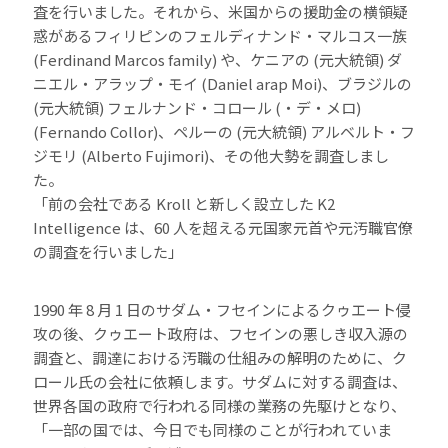
査を行いました。それから、米国からの援助金の横領疑
惑があるフィリピンのフェルディナンド・マルコス一族
(Ferdinand Marcos family) や、ケニアの (元大統領) ダ
ニエル・アラップ・モイ (Daniel arap Moi)、ブラジルの
(元大統領) フェルナンド・コロール (・デ・メロ)
(Fernando Collor)、ペルーの (元大統領) アルベルト・フ
ジモリ (Alberto Fujimori)、その他大勢を調査しまし
た。
「前の会社である Kroll と新しく設立した K2
Intelligence は、60 人を超える元国家元首や元汚職官僚
の調査を行いました」
1990 年 8 月 1 日のサダム・フセインによるクゥエート侵
攻の後、クゥエート政府は、フセインの悪しき収入源の
調査と、調達における汚職の仕組みの解明のために、ク
ロール氏の会社に依頼します。サダムに対する調査は、
世界各国の政府で行われる同様の業務の先駆けとなり、
「一部の国では、今日でも同様のことが行われていま