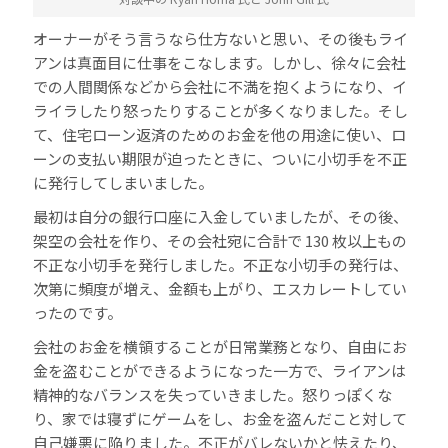
オーナーがそう言うなら仕方ないと思い、その後もライ
アンは真面目に仕事をこなします。しかし、徐々に会社
での人間関係などから会社に不満を抱くようになり、イ
ライラしたり怒ったりすることが多くなりました。そし
て、住宅ローン返済のためのお金を他の用途に使い、ロ
ーンの支払い期限が迫ったときに、ついに小切手を不正
に発行してしまいました。
最初は自分の銀行口座に入金していましたが、その後、
架空の会社を作り、その会社宛に合計で 130 枚以上もの
不正な小切手を発行しました。不正な小切手の発行は、
次第に頻度が増え、金額も上がり、エスカレートしてい
ったのです。
会社のお金を横領することが日常業務となり、自由にお
金を盗むことができるようになった一方で、ライアンは
精神的なバランスを失っていきました。怒りっぽくな
り、家では寝ずにゲームをし、お金を盗んだこと対して
自己嫌悪に陥りました。不正がバレないかと怯えたり、