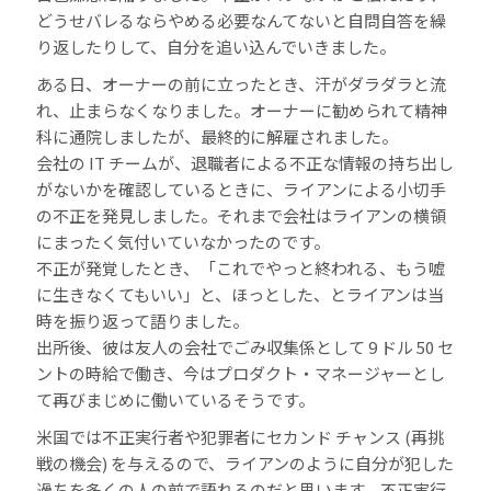
どうせバレるならやめる必要なんてないと自問自答を繰
り返したりして、自分を追い込んでいきました。
ある日、オーナーの前に立ったとき、汗がダラダラと流
れ、止まらなくなりました。オーナーに勧められて精神
科に通院しましたが、最終的に解雇されました。
会社の IT チームが、退職者による不正な情報の持ち出し
がないかを確認しているときに、ライアンによる小切手
の不正を発見しました。それまで会社はライアンの横領
にまったく気付いていなかったのです。
不正が発覚したとき、「これでやっと終われる、もう嘘
に生きなくてもいい」と、ほっとした、とライアンは当
時を振り返って語りました。
出所後、彼は友人の会社でごみ収集係として 9 ドル 50 セ
ントの時給で働き、今はプロダクト・マネージャーとし
て再びまじめに働いているそうです。
米国では不正実行者や犯罪者にセカンド チャンス (再挑
戦の機会) を与えるので、ライアンのように自分が犯した
過ちを多くの人の前で語れるのだと思います。不正実行