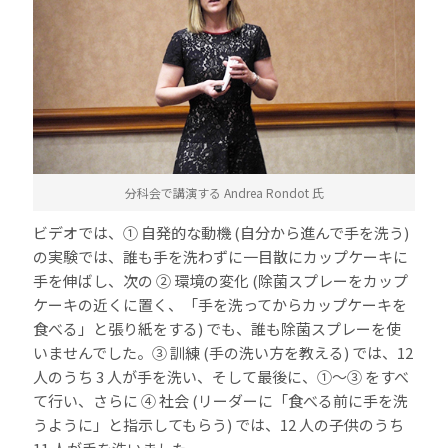
分科会で講演する Andrea Rondot 氏
ビデオでは、① 自発的な動機 (自分から進んで手を洗う)
の実験では、誰も手を洗わずに一目散にカップケーキに
手を伸ばし、次の ② 環境の変化 (除菌スプレーをカップ
ケーキの近くに置く、「手を洗ってからカップケーキを
食べる」と張り紙をする) でも、誰も除菌スプレーを使
いませんでした。③ 訓練 (手の洗い方を教える) では、12
人のうち 3 人が手を洗い、そして最後に、①～③ をすべ
て行い、さらに ④ 社会 (リーダーに「食べる前に手を洗
うように」と指示してもらう) では、12 人の子供のうち