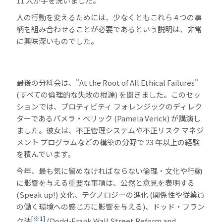
11 人が手を洗いました。
人の行動を変えるためには、少なくともこれら 4 つの事
柄を組み合わせることが必要であるという説明は、非常
に興味深いものでした。
最後の分科会は、"At the Root of All Ethical Failures"
(すべての倫理的な失敗の根源) を聞きました。このセッ
ションでは、プロティビティ フォレンジックのディレク
ターであるパメラ・べリック (Pamela Verick) が講演し
ました。彼女は、不正管理システムや不正リスク マネジ
メント プログラムなどの構築の分野で 23 年以上の経験
を積んでいます。
今年、最も気に留めなければならない倫理・文化や行動
に影響を与える重要な事項は、公然と意見を表明する
(Speak up!) 文化、テクノロジーの進化 (関係性や従業員
の働く環境への感じ方に影響を与える)、ドッド・フラン
[※1]
ク法
(Dodd-Frank Wall Street Reform and