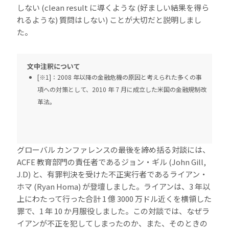
しない (clean result に導くような (好ましい結果を得ら
れるような) 質問はしない) ことが大切だと説明しまし
た。
文中注釈について
[※1]：2008 年以降の金融危機の原因と考えられた多くの事
項への対策として、2010 年 7 月に成立した米国の金融規制改
革法。
グローバル カンファレンスの最後を締め括る対談には、
ACFE 教育部門の責任者であるジョン・ギル (John Gill,
J.D) と、有罪判決を受けた不正実行者であるライアン・
ホマ (Ryan Homa) が登壇しました。ライアンは、3 年以
上にわたって行った合計 1 億 3000 万ドル近くを横領した
罪で、1 年 10 か月服役しました。この対談では、なぜラ
イアンが不正を犯してしまったのか、また、そのときの