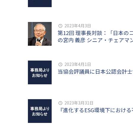
2023年4月3日
第12回 理事長対談：「日本
の宮内 義彦 シニア・チェアマ
2023年4月1日
当協会評議員に日本公認会計士協
2023年3月31日
『進化するESG環境下におけ