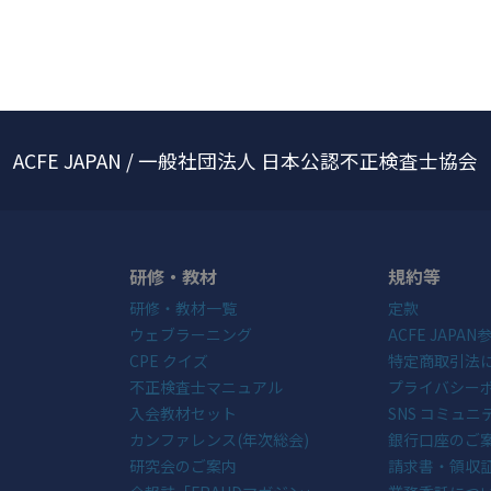
ACFE JAPAN / 一般社団法人 日本公認不正検査士協会
研修・教材
規約等
研修・教材一覧
定款
ウェブラーニング
ACFE JAPA
CPE クイズ
特定商取引法
不正検査士マニュアル
プライバシー
入会教材セット
SNS コミュ
カンファレンス(年次総会)
銀行口座のご
研究会のご案内
請求書・領収