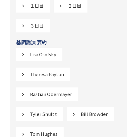
１日目
２日目
３日目
基調講演 要約
Lisa Osofsky
Theresa Payton
Bastian Obermayer
Tyler Shultz
Bill Browder
Tom Hughes