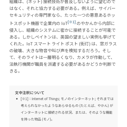
組織は、(ネット) 接続技術が普及しないように望むので
はなく、それと協力する必要がある。例えば、サイバー
セキュリティの専門家なら、たった一つの悪意あるホッ
[※1]
トスポット機器で企業内の IoT
のやかんから内部に
侵入し、組織のシステムに密かに接続することが可能で
ある。しかしペイトンは、英国の望ましい実例も挙げて
くれた。IoT スマート ライト ポスト (街灯) は、窓ガラス
の破壊、大きな物音や叫び声を検知するだろう。そし
て、そのライトは一層明るくなり、カメラが作動して、
法執行機関が職員を派遣する必要があるかどうか判断で
きる。
文中注釈について
[※1]：Internet of Things; モノのインターネット; それまでは
考えられなかったようなあらゆるもの (たとえば、やかん) が
インターネットに接続される状況、または、そのような機能
を持った物品 (モノ)。