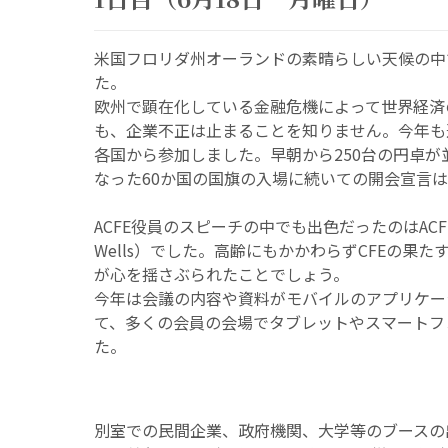
米国フロリダ州オーランドの素晴らしい天候の中で
た。
欧州で顕在化している金融危機によって世界経済
も、企業不正は止まることを知りません。今年も過去
各国から参加しました。早朝から250台の円卓が
なった60か国の国旗の入場に続いての開会宣言
ACFE役員のスピーチの中でも出色だったのはACFE
Wells）でした。高齢にもかかわらずCFEの果
が心を揺さぶられたことでしょう。
今年は会議の内容や資料がモバイルのアプリケー
て、多くの会員の会場でタブレットやスマートフ
た。
別室での民間企業、政府機関、大学等のブースの