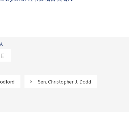
人
日目
odford
Sen. Christopher J. Dodd