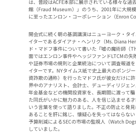
は、普段はACFE本部に展示されている様々な過
館（Fraud Museum）」のうち、2001年
に至ったエンロン・コーポレーション（Enron Co
開会式に続く朝の基調講演はニューヨーク・タイ
イターであるダイアナ・ヘンリク（Ms. Diana H
ド・マドフ事件について書いた『嘘の魔術師（The Wi
面ではエンロン事件やヘッジファンドLTCMの
や証券市場の規則と企業統治について調査報道を
イターです。NYタイムス紙で史上最大のポンジー・ス
資詐欺の通称）を行ったマドフ氏が彼女だけに許
界中のアナリスト、会計士、デューディリジェン
年金基金などの機関投資家を、長期間に渡って騙
た同氏がいかに魅力のある、人を信じ込ませる才
いう言葉を使って語りました。不正の防止と発見
あることを肝に銘じ、懐疑心を失ってはならない
予算削減によるSECの市場の監視人（Watch D
していました。