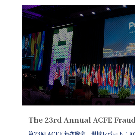
The 23rd Annual ACFE Fraud
第23回 ACFE 年次総会 現地レポート：ACF