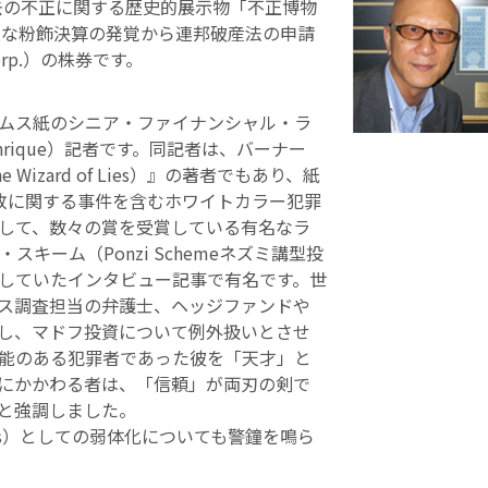
去の不正に関する歴史的展示物「不正博物
に大規模な粉飾決算の発覚から連邦破産法の申請
rp.）の株券です。
ムス紙のシニア・ファイナンシャル・ラ
enrique）記者です。同記者は、バーナー
zard of Lies）』の著者でもあり、紙
失敗に関する事件を含むホワイトカラー犯罪
して、数々の賞を受賞している有名なラ
キーム（Ponzi Schemeネズミ講型投
していたインタビュー記事で有名です。世
ス調査担当の弁護士、ヘッジファンドや
し、マドフ投資について例外扱いとさせ
能のある犯罪者であった彼を「天才」と
にかかわる者は、「信頼」が両刃の剣で
と強調しました。
ogs）としての弱体化についても警鐘を鳴ら