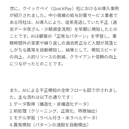
次に、クイックペイ（QuickPay）社におけるAI導入事例
が紹介されました。中小規模の給与計算サービス業者で
ある同社は、AI導入により、従来見逃していた不正（過
去データ改ざん・少額資金流用）を早期に検知したとの
ことです。AIは顧客の「正常なパターン」を学習し、業
務時間外の変更や繰り返しの過去修正など人間が見落と
しがちな異常を自動検知し、結果として、検知スピード
の向上、人的リソースの削減、クライアント信頼の向上
につながったとのことです。
また、AIによる不正検知の全体フローも図で示されまし
た。主な流れは以下の通りです：
1. データ取得（構造化・非構造化データ）
2. 前処理（クリーニング、正規化、特徴抽出）
3. モデル学習（ラベル付き・未ラベルデータ）
4. 異常検知（パターンの逸脱を自動検出）