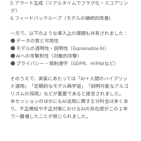
5. アラート生成（リアルタイムでフラグ化・スコアリン
グ）
6. フィードバックループ（モデルの継続的改善)
一方で、以下のような導入上の課題も共有されました：
● データの質と可用性
● モデルの透明性・説明性（Explainable AI）
● AIへの攻撃耐性（対敵的攻撃）
● プライバシー・規制遵守（GDPR、HIPAAなど）
そのうえで、実装にあたっては「AI＋人間のハイブリッ
ド運用」「定期的なモデル再学習」「説明可能なアルゴ
リズムの採用」などが重要であると提言されました。
本セッションのほかにもAI活用に関する分科会は多くあ
り、不正検知や不正対策におけるAIの存在感がこの１年
で一層増したことが感じられました。