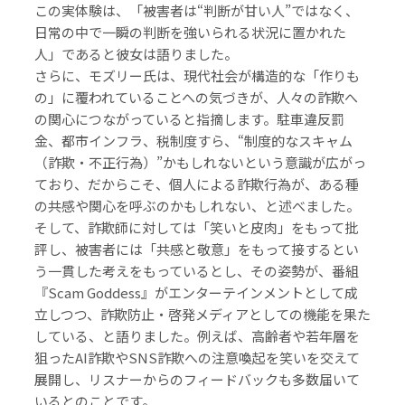
この実体験は、「被害者は“判断が甘い人”ではなく、
日常の中で一瞬の判断を強いられる状況に置かれた
人」であると彼女は語りました。
さらに、モズリー氏は、現代社会が構造的な「作りも
の」に覆われていることへの気づきが、人々の詐欺へ
の関心につながっていると指摘します。駐車違反罰
金、都市インフラ、税制度すら、“制度的なスキャム
（詐欺・不正行為）”かもしれないという意識が広がっ
ており、だからこそ、個人による詐欺行為が、ある種
の共感や関心を呼ぶのかもしれない、と述べました。
そして、詐欺師に対しては「笑いと皮肉」をもって批
評し、被害者には「共感と敬意」をもって接するとい
う一貫した考えをもっているとし、その姿勢が、番組
『Scam Goddess』がエンターテインメントとして成
立しつつ、詐欺防止・啓発メディアとしての機能を果た
している、と語りました。例えば、高齢者や若年層を
狙ったAI詐欺やSNS詐欺への注意喚起を笑いを交えて
展開し、リスナーからのフィードバックも多数届いて
いるとのことです。