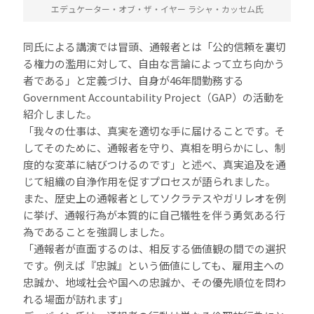
エデュケーター・オブ・ザ・イヤー ラシャ・カッセム氏
同氏による講演では冒頭、通報者とは「公的信頼を裏切
る権力の濫用に対して、自由な言論によって立ち向かう
者である」と定義づけ、自身が46年間勤務する
Government Accountability Project（GAP）の活動を
紹介しました。
「我々の仕事は、真実を適切な手に届けることです。そ
してそのために、通報者を守り、真相を明らかにし、制
度的な変革に結びつけるのです」と述べ、真実追及を通
じて組織の自浄作用を促すプロセスが語られました。
また、歴史上の通報者としてソクラテスやガリレオを例
に挙げ、通報行為が本質的に自己犠牲を伴う勇気ある行
為であることを強調しました。
「通報者が直面するのは、相反する価値観の間での選択
です。例えば『忠誠』という価値にしても、雇用主への
忠誠か、地域社会や国への忠誠か、その優先順位を問わ
れる場面が訪れます」