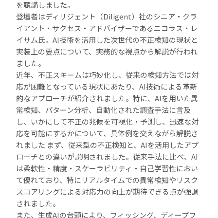
を聴講しました。
登壇者はディリジェント（Diligent）社のシニア・クラ
イアント・サクセス・アドバイザーであるニコラス・レ
イサム氏。AI技術を活用した次世代の不正検知の現状と
実装上の要点について、実務的な視点から解説が行われ
ました。
近年、不正スキームは巧妙化し、従来の検知方法では対
応が困難となっている現状にあたり、AI技術による革新
的なアプローチが紹介されました。特に、AIを用いた異
常検知、パターン分析、自動化された調査手法に言及
し、いかにして不正の兆候を可視化・予測し、迅速な対
応を可能にするかについて、具体例を交えながら解説さ
れました まず、従来型の不正検知と、AIを活用したアプ
ローチとの違いが説明されました。従来手法に比べ、AI
は柔軟性・精度・スケーラビリティ・自己学習性におい
て優れており、特にリアルタイムでの異常検知やリスク
スコアリングによる対応力の向上が期待できる点が強調
されました。
また、生成AIの台頭により、フィッシング、ディープフ