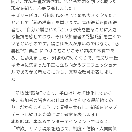
聞き、地域福祉が壊され、告発者が命を削って戦った
現実を知り、心底反省しました」
モズリー氏は、番組制作を通じて最も大きく学んだこ
ととして「恥の構造」を挙げます。高所得者も低所得
者も、“自分が騙された”という事実を語ることに大き
な抵抗を感じており、それが加害者の“逃げ道”を生んで
いるというのです。騙された人が悪いのではなく、“必
要性”や“孤独”につけこむことこそが詐欺の本質であ
る、と訴えました。 対談の締めくくりで、モズリー氏
は会場に集まった不正に立ち向かうプロフェッショナ
ルである参加者たちに対し、真摯な敬意を表しまし
た。
「詐欺は“職業”であり、手口は年々巧妙化している
中、参加者の皆さんの仕事は人々を守る最前線であ
り、だからこそこうして情報を共有し、知識をアップ
デートし続ける姿勢に深く敬意を表します」
本対談は、単なるエンターテインメントではなく、
「詐欺」という現象を通じて、制度・信頼・人間関係