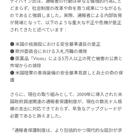
ディバイン氏は、通報者の行動は単なる倫理的行為にと
どまらず、社会制度の改革や命を救う成果につながるも
のであると強調しました。実際、通報者による内部告発
が発端となって、以下のような重大な不正や危機が是正
されてきたと述べています：
● 米国の核施設における安全基準違反の是正
● 欧州委員会における入札汚職の摘発
● 医薬品「Vioxx」による5万人以上の死亡被害の公表と
市場からの排除
● 米国陸軍の車両装備の安全基準見直しと兵士の命の保
護
さらに、現在の取り組みとして、2009年に導入された米
国政府調達関連の通報者保護制度が、現在の数兆ドル規
模の支出に対応できておらず、早急なアップグレードが
必要であると訴えました。
「通報者保護制度は、より包括的かつ現代的な設計が求