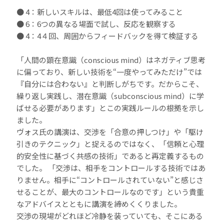
● 4：新しいスキルは、最低4回は使ってみること
● 6：6つの異なる場面で試し、反応を観察する
● 4：4４回、周囲からフィードバックを得て検証する
「人間の顕在意識（conscious mind）はネガティブ思考
に偏っており、新しい技術を“一度やってみただけ”では
『自分には合わない』と判断しがちです。だからこそ、
繰り返し実践し、潜在意識（subconscious mind）に学
ばせる必要があります」とこの実践ルールの根拠を示し
ました。
ヴォス氏の講演は、交渉を「合意の押しつけ」や「駆け
引きのテクニック」と捉えるのではなく、「信頼と心理
的安全性に基づく共感の技術」であると再定義するもの
でした。 「交渉は、相手をコントロールする技術ではあ
りません。相手に“コントロールされていない”と感じさ
せることが、最大のコントロールなのです」という貴重
なアドバイスとともに講演を締めくくりました。
交渉の現場がどれほど冷静を装っていても、そこにある