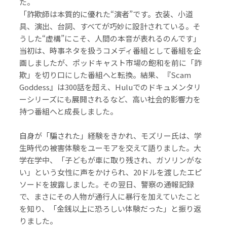
た。
「詐欺師は本質的に優れた“演者”です。衣装、小道
具、演出、台詞、すべてが巧妙に設計されている。そ
うした“虚構”にこそ、人間の本音が表れるのんです」
当初は、時事ネタを扱うコメディ番組として番組を企
画しましたが、ポッドキャスト市場の飽和を前に「詐
欺」を切り口にした番組へと転換。結果、『Scam
Goddess』は300話を超え、Huluでのドキュメンタリ
ーシリーズにも展開されるなど、高い社会的影響力を
持つ番組へと成長しました。
自身が「騙された」経験をきかれ、モズリー氏は、学
生時代の被害体験をユーモアを交えて語りました。大
学在学中、「子どもが車に取り残され、ガソリンがな
い」という女性に声をかけられ、20ドルを渡したエピ
ソードを披露しました。その翌日、警察の通報記録
で、まさにその人物が通行人に暴行を加えていたこと
を知り、「金銭以上に恐ろしい体験だった」と振り返
りました。