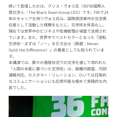
続いて登壇したのは、クリス・ヴォス氏（元FBI国際人
質交渉人／The Black Swan Group CEO）です。FBIで24
年のキャリアを持つヴォス氏は、国際誘拐事件の交渉責
任者として活動した経験をもとに、交渉術を体系化し、
現在では世界中のビジネスや危機管理の場面で活用され
ています。また、世界中でベストセラーとなった『逆転
交渉術―まずは「ノー」を引き出せ（原題：Never
Split the Difference）』の著者としても知られていま
す。
本講演では、数々の極限状況での交渉を通じて培われた
「人間の本能に基づいた交渉術」は、組織内調査、内部
通報対応、カスタマー・リレーション、ひいては日常的
なコミュニケーションにも応用可能な極めて実践的な内
容でした。