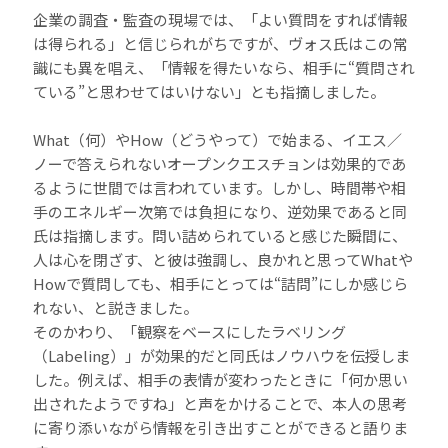
企業の調査・監査の現場では、「よい質問をすれば情報
は得られる」と信じられがちですが、ヴォス氏はこの常
識にも異を唱え、「情報を得たいなら、相手に“質問され
ている”と思わせてはいけない」とも指摘しました。
What（何）やHow（どうやって）で始まる、イエス／
ノーで答えられないオープンクエスチョンは効果的であ
るように世間では言われています。しかし、時間帯や相
手のエネルギー次第では負担になり、逆効果であると同
氏は指摘します。問い詰められていると感じた瞬間に、
人は心を閉ざす、と彼は強調し、良かれと思ってWhatや
Howで質問しても、相手にとっては“詰問”にしか感じら
れない、と説きました。
そのかわり、「観察をベースにしたラベリング
（Labeling）」が効果的だと同氏はノウハウを伝授しま
した。例えば、相手の表情が変わったときに「何か思い
出されたようですね」と声をかけることで、本人の思考
に寄り添いながら情報を引き出すことができると語りま