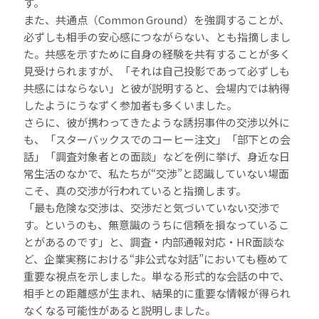
す。
また、共通点（Common Ground）を強調することが、
必ずしも相手の安心感につながらない、とも指摘しまし
た。共感を示すために自身の経験を共有することが多く
見受けられますが、「それは自己投影であって必ずしも
共感にはならない」と彼が説明すると、会場内では納得
したようにうなずく参加者も多くいました。
さらに、彼が携わってきたような誘拐事件の交渉以外に
も、「スターバックスでのコーヒー注文」「部下との会
話」「調査対象者との面談」などを例に挙げ、身近な日
常生活のなかで、私たちが“交渉”と認識していない場面
こそ、真の交渉が行われていると指摘します。
「最も危険な交渉は、交渉だと気づいていない交渉で
す。というのも、無意識のうちに信頼を損なっているこ
とがあるのです」と、調査・内部通報対応・HR面談な
ど、企業実務における“非公式な対話”においても極めて
重要な視点を示しました。単なる形式的な会話の中で、
相手との距離感が生まれ、結果的に重要な情報が得られ
なくなる可能性があると説明しました。