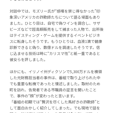
対談中では、モズリー氏が“感嘆を禁じ得なかった”印
象深いアメリカの詐欺師たちについて語る場面もあり
ました。ひとり目は、自宅で偽ワインを調合し、サザ
ビーズなどで超高額販売をして捕まった人物で、出所後
はテイスティング・ゲームを提供するイベントビジネ
スに転身したそうです。もうひとりは、血液1滴で健康
診断できると偽り、数億ドルを調達したそうです。信
じ込ませる技術は時に“カリスマ性”と紙一重であると
彼女らを評しました。
ほかにも、イリノイ州ディクソンで5,300万ドルを横領
した元財務担当者の事件は、番組で取り上げられた中
でも重要な転機であったと懐述しました。取材のため
町を訪れ、告発者である市職員の証言を聞いたこと
で、事件の“顔”が変わったと言います。
「番組の初期では“贅沢を尽くした馬好きの詐欺師”と
して面白おかしく紹介してしまった。でも現地で話を