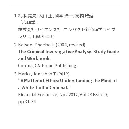
梅本 堯夫, 大山 正, 岡本 浩一, 高橋 雅延
「心理学」
株式会社サイエンス社, コンパクト新心理学ライブ
ラリ 1, 1999年12月
Kelsoe, Phoebe L. (2004, revised).
The Criminal Investigative Analysis Study Guide
and Workbook.
Corona, CA: Pique Publishing.
Marks, Jonathan T. (2012).
"A Matter of Ethics: Understanding the Mind of
a White-Collar Criminal."
Financial Executive; Nov 2012; Vol.28 Issue 9,
pp.31-34.