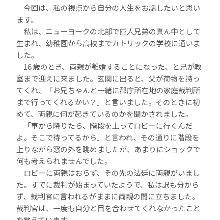
今回は、私の視点から自分の人生をお話したいと思い
ます。
私は、ニューヨークの北部で四人兄弟の真ん中として
生まれ、幼稚園から高校までカトリックの学校に通いま
した。
16 歳のとき、両親が離婚することになった、と兄が教
室まで迎えに来ました。玄関に出ると、父が荷物を持っ
てくれ、「お兄ちゃんと一緒に郡庁所在地の家庭裁判所
まで行ってくれるかい？」と言いました。そのときに初
めて、両親に何が起きているのかを聞かされました。
「車から降りたら、階段を上ってロビーに行くんだ
よ。そこで待ってるから」と言われ、その通りに階段を
上りながら窓の外を眺めましたが、あまりにショックで
何も考えられませんでした。
ロビーに両親はおらず、その先の法廷に両親がいまし
た。すでに裁判が始まっていたようで、私は訳も分から
ず、裁判官に言われるがままに両親の間に立ちました。
裁判官は、一度も自分と目を合わせてくれなかったこと
を覚えています。