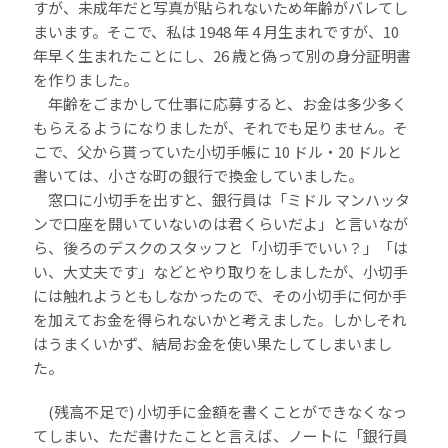
すが、未成年だと写真が貼られないため年齢がバレてし
まいます。そこで、私は 1948 年 4 月生まれですが、10
年早く生まれたことにし、26 歳と偽って別の身分証明書
を作りました。
年齢をごまかして仕事に応募すると、お金は多少多く
もらえるようになりましたが、それでも足りません。そ
こで、父から貰っていた小切手帳に 10 ドル・20 ドルと
書いては、小さな町の銀行で換金していました。
窓口に小切手を出すと、銀行員は「ミドル マンハッタ
ンで口座を開いていないのは君くらいだよ」と言いなが
ら、後ろのデスクのスタッフと「小切手でいい？」「は
い、大丈夫です」などとやり取りをしましたが、小切手
には触れようともしなかったので、その小切手に何か手
を加えてお金を得られないかと考えました。しかしそれ
はうまくいかず、結局お金を使い果たしてしまいまし
た。
(残高不足で) 小切手に金額を書くことができなくなっ
てしまい、ただ書けたことと言えば、ノートに「銀行員