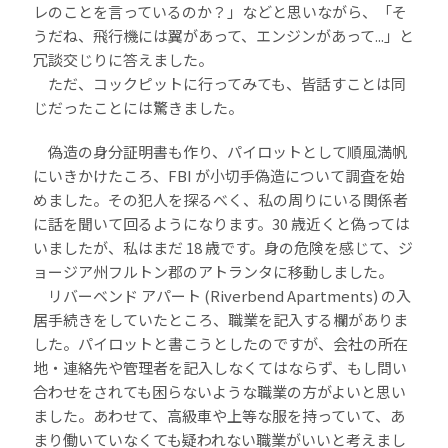
レのことを言っているのか？」などと思いながら、「そ
うだね、飛行機には翼があって、エンジンがあって...」と
冗談交じりに答えました。
ただ、コックピットに行ってみても、皆話すことは同
じだったことには驚きました。
偽造の身分証明書も作り、パイロットとして順風満帆
にいきかけたころ、FBI が小切手偽造について調査を始
めました。その犯人を探るべく、私の周りにいる関係者
に話を聞いて回るようになります。30 歳近くと偽っては
いましたが、私はまだ 18 歳です。身の危険を感じて、ジ
ョージア州フルトン郡のアトランタに移動しました。
リバーベンド アパート (Riverbend Apartments) の入
居手続きをしていたところ、職業を記入する欄がありま
した。パイロットと書こうとしたのですが、会社の所在
地・連絡先や管理者を記入しなくてはならず、もし問い
合わせをされても困らないような職業の方がよいと思い
ました。あわせて、高級車や上等な服を持っていて、あ
まり働いていなくても疑われない職業がいいと考えまし