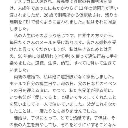
アメリカに送還され、最高裁で詐欺の有罪判決を受
け、未成年であったにもかかわらず 12 年の禁固刑が言い
渡されましたが、26 歳で刑務所から仮釈放され、残りの
刑期を FBI で働くように言われました。私はそれに同意
しました。
私の人生はそのような感じです。世界中の方々から、
毎日たくさんのメールを受け取ります。皆さん感銘を受
けたと言ってくださいますが、私は生きるためとは言
え、50 年前には紙切れ (小切手) を使って違法行為に手を
染めました。道徳、法律、倫理、すべてに背いて生きて
いました。
両親の離婚で、私は他に選択肢がなく家出しました。
ホテルで自分の誕生日や、母の日、父の日などのイベン
トの日を迎える度に、かつて、私たち兄弟が寝る前に、
いつも父が「愛してるよ」と囁いてキスしてくれたこと
を思い出しては一人で泣いていました。父がこれを欠か
したことは、一度たりともありませんでした。
離婚は、子供にとって、とても残酷です。子供は、そ
の後の人生を費やしても、それをどうにかすることなん