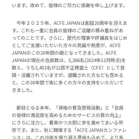
います。改めて、皆様のご尽力に感謝を申し上げます。
今年２０２５年、ACFE JAPANは創設20周年を迎えま
す。これも一重に会員の皆様のご活躍の積み重ねがあ
ってのことです。さらに、歴代の理事や評議員をはじめ
としてご支援いただいた方々の見識や熱意が、ACFE
JAPANのこの20年間の礎となってきました。ACFE
JAPANの現在の会員数は、3,266名(2024年12月時点)を
数え、うち2,402名が公認不正検査士（CFE）として登
録・活躍されていますが、退職された方なども含める
と、この20年間で実に多くの方々の支持をいただいて
きました。
節目となる本年、「資格の普及啓発活動」と「会員
の皆様の満足度を高めるためのサービスの質の向上」
にさらに注力し、着実かつ大胆に歩を進めてまいる所
存です。また、秋に開催する「ACFE JAPANカンファレ
ンス」は、この20年を振り返る意味も込めて、より多