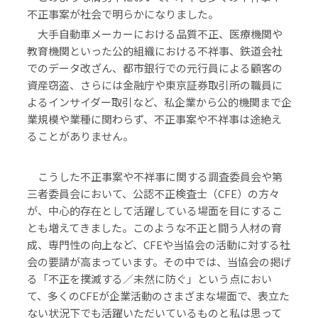
不正事案が社会で明らかになりました。
大手自動車メーカーにおける品質不正、医療機関や
教育機関といった公的組織における不祥事、鉄道会社
でのデータ改ざん、都市銀行での元行員による顧客の
資産窃盗、さらには金融庁や東京証券取引所の職員に
よるインサイダー取引など、私企業から公的機関まで企
業規模や業種に関わらず、不正事案や不祥事は途絶え
ることがありません。
こうした不正事案や不祥事に関する調査委員会や第
三者委員会において、公認不正検査士（CFE）の方々
が、中心的存在として活躍している場面を目にするこ
とも増えてきました。このような不正と闘う人材の育
成、専門性の向上など、CFEや当協会の活動に対する社
会の要請が高まっています。その中では、当協会の掲げ
る「不正を撲滅する／未然に防ぐ」という点におい
て、多くのCFEが企業活動のさまざまな場面で、表立た
ない状況下でも活躍いただいているものと私は思って