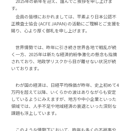
2025年の新年を迎え、謹んでご挨拶を申し上げま
す。
会員の皆様におかれましては、平素より日本公認不
正検査士協会 (ACFE JAPAN) の活動にご理解とご支援を
賜り、心より厚く御礼を申し上げます。
世界情勢では、昨年に引き続き世界各地で戦乱が続
く一方、2025年は新たな経済的紛争激化の懸念も指摘
されており、地政学リスクから目が離せない状況が続
いております。
わが国の経済は、日経平均株価が昨年、史上初めて4
万円を超えて以降、いくらかの波はありながらも安定
しているようにみえますが、地方や中小企業といった
領域では、人手不足や地域経済の衰退といった深刻な
課題も浮上しています。
このような情勢下において、昨年も多くの不祥事や