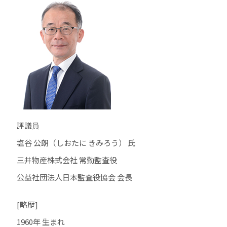
評議員
塩谷 公朗（しおたに きみろう） 氏
三井物産株式会社 常勤監査役
公益社団法人日本監査役協会 会長
[略歴]
1960年 生まれ