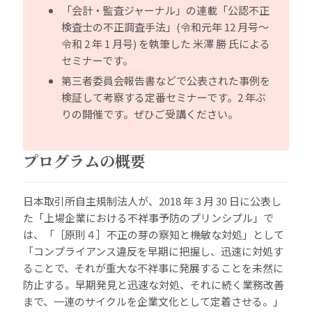
「会計・監査ジャーナル」の連載「公認不正
検査士の不正調査手法」(令和元年 12 月号～
令和 2 年 1 月号) を執筆した 米澤 勝 氏による
セミナーです。
第三者委員会報告書などで公表された事例を
検証して考察する定番セミナーです。2 年ぶ
りの開催です。ぜひご受講ください。
プログラムの概要
日本取引所自主規制法人が、2018 年 3 月 30 日に公表し
た「上場企業における不祥事予防のプリンシプル」で
は、「［原則４］不正の芽の察知と機敏な対処」として
「コンプライアンス違反を早期に把握し、迅速に対処す
ることで、それが重大な不祥事に発展することを未然に
防止する。早期発見と迅速な対処、それに続く業務改善
まで、一連のサイクルを企業文化として定着させる。」