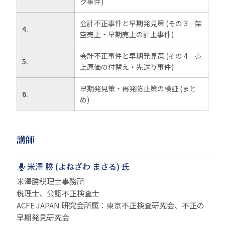
ク事件)
会計不正事件と早期発見策 (その 3 架
4.
空売上・早期売上の計上事件)
会計不正事件と早期発見策 (その 4 売
5.
上原価の付替え・先送り事件)
早期発見策・再発防止策の検証 (まと
6.
め)
講師
米澤 勝 (よねざわ まさる) 氏
米澤勝税理士事務所
税理士、公認不正検査士
ACFE JAPAN 研究会所属：東京不正検査研究会、不正の
早期発見研究会