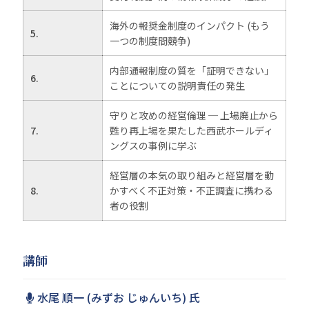
海外の報奨金制度のインパクト (もう
5.
一つの制度間競争)
内部通報制度の質を「証明できない」
6.
ことについての説明責任の発生
守りと攻めの経営倫理 ─ 上場廃止から
7.
甦り再上場を果たした西武ホールディ
ングスの事例に学ぶ
経営層の本気の取り組みと経営層を動
8.
かすべく不正対策・不正調査に携わる
者の役割
講師
水尾 順一 (みずお じゅんいち) 氏