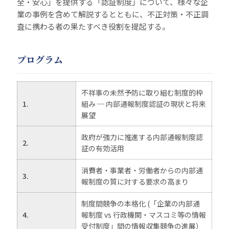
全・安心」を提供する「認証制度」について、様々な企
業の事例を含めて解説するとともに、不正対策・不正調
査に携わる者の果たすべき役割を提起する。
プログラム
不祥事の未然予防に取り組む制度的枠
1.
組み ─ 内部通報制度認証の現状と将来
展望
政府が強力に推進する内部通報制度認
2.
証の有効活用
消費者・事業者・労働者からの内部通
3.
報制度の質に対する要求の高まり
制度間競争の本格化 (「企業の内部通
4.
報制度 vs 行政機関・マスコミ等の情報
受付制度」間の情報収集競争の進展）