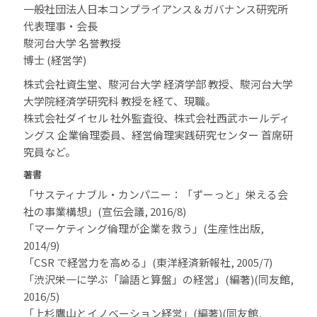
一般社団法人日本コンプライアンス＆ガバナンス研究所
代表理事・会長
駿河台大学 名誉教授
博士 (経営学)
株式会社資生堂、駿河台大学 経済学部 教授、駿河台大学
大学院経済学研究科 教授を経て、現職。
株式会社ダイセル 社外監査役、株式会社西武ホールディ
ングス 企業倫理委員、経営倫理実践研究センター 首席研
究員など。
著書
「サスティナブル・カンパニー：「ずーっと」栄える会
社の事業構想」(宣伝会議, 2016/8)
「マーケティング倫理が企業を救う」(生産性出版,
2014/9)
「CSR で経営力を高める」(東洋経済新報社, 2005/7)
「渋沢栄一に学ぶ「論語と算盤」の経営」(編著)(同友館,
2016/5)
「上杉鷹山とイノベーション経営」(編著)(同友館,