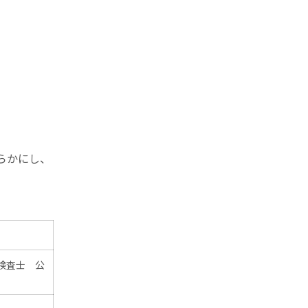
らかにし、
検査士 公