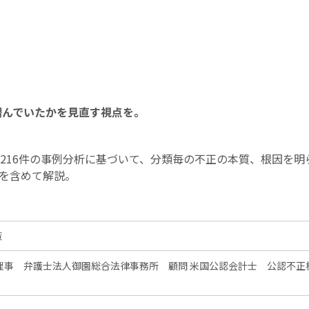
潜んでいたかを見直す視点を。
216件の事例分析に基づいて、分類毎の不正の本質、根因を明
を含めて解説。
策
 理事 弁護士法人御園総合法律事務所 顧問 米国公認会計士 公認不正