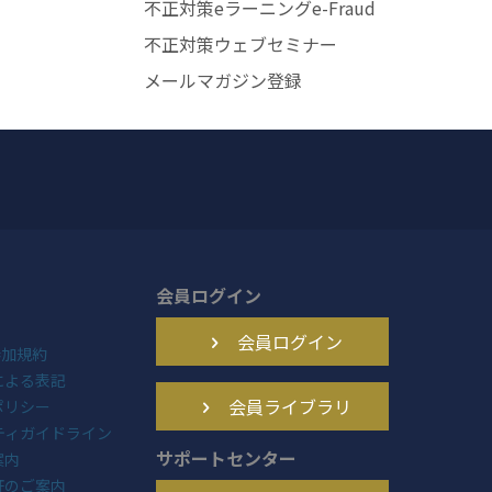
不正対策eラーニングe-Fraud
不正対策ウェブセミナー
メールマガジン登録
会員ログイン
会員ログイン
N参加規約
による表記
会員ライブラリ
ポリシー
ニティガイドライン
サポートセンター
案内
証のご案内