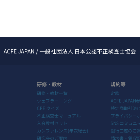
ACFE JAPAN / 一般社団法人 日本公認不正検査士協会
研修・教材
規約等
研修・教材一覧
定款
ウェブラーニング
ACFE JAPA
CPE クイズ
特定商取引法
不正検査士マニュアル
プライバシー
入会教材セット
SNS コミュ
カンファレンス(年次総会)
銀行口座のご
研究会のご案内
請求書・領収