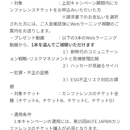
・対象 ：上記キャンペーン期間内にカ
ンファレンスチケットをお申込みいただいた方
※請求書でのお支払いを選択
された方には、ご入金確認後にWebラーニング視聴のご
案内をお送りします。
・プレゼント動画 ：以下の3本のWebラーニング
動画から、
1本を選んでご視聴いただけます
１）新時代のコミュニケーシ
ョン戦略~リスクマネジメントと危機管理広報
２）ハッカーが見破るサイバ
ー犯罪・不正の証拠
３）ESG不正リスク対応の課
題
・対象チケット ：カンファレンスのチケット全
種（チケットA、チケットB、チケットC、チケットD）
・適用条件
1.本キャンペーンの適用には、第15回ACFE JAPANカン
ファレンスのチケット購入が必須となります。