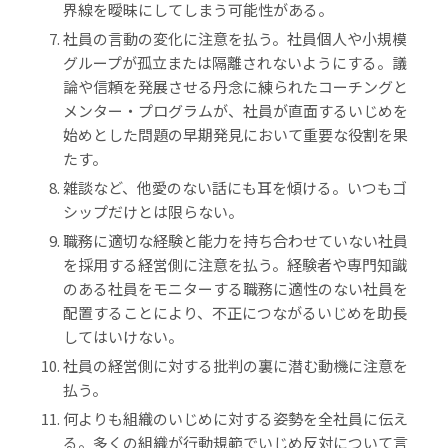
界線を曖昧にしてしまう可能性がある。
社員の言動の変化に注意を払う。社員個人や小規模
グループが孤立または隔離されないようにする。議
論や信頼を発展させる丹念に練られたコーチングと
メンター・プログラムが、社員が直面するいじめを
始めとした問題の早期発見において重要な役割を果
たす。
雑談など、他愛のない話にも耳を傾ける。いつもゴ
シップだけとは限らない。
職務に適切な経験と能力を持ち合わせていない社員
を採用する経営側に注意を払う。経験者や専門知識
のある社員をモニターする職務に適性のない社員を
配置することにより、不正につながるいじめを助長
してはいけない。
社員の経営側に対する批判の裏に潜む動機に注意を
払う。
何よりも組織のいじめに対する姿勢を全社員に伝え
る。多くの組織が行動規範でいじめ反対について言