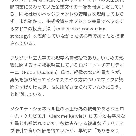
顧問業に関わっていた企業文化の一端を報道しだしてい
る。同社社員がヘッジファンドの複雑さを理解しておら
ず、また確かに、株式投資をオプション売買でヘッジす
るマドフの投資手法（split-strike-conversion
strategy）を理解していなかった初心者であったと指摘
されている。
アリゾナ州立大学の心理学名誉教授であり、いじめの影
響に関する本を複数執筆しているロバート・チアルディ
ーニ（Robert Cialdini）氏は、経験のない社員たちが、
勇気を振り絞ってビジネスのやり方についてマドフに疑
問をなげかけた際、彼に服従させられていたのだろう、
と推測している。
ソシエテ・ジェネラル社の不正行為の被告であるジェロ
ーム・ケルビエル（Jerome Kerviel）は天才とも平凡な
社員とも呼ばれていた。彼は実在する複雑なデリバティ
ブ取引で高い評価を得ていたが、単純に「ありきたり