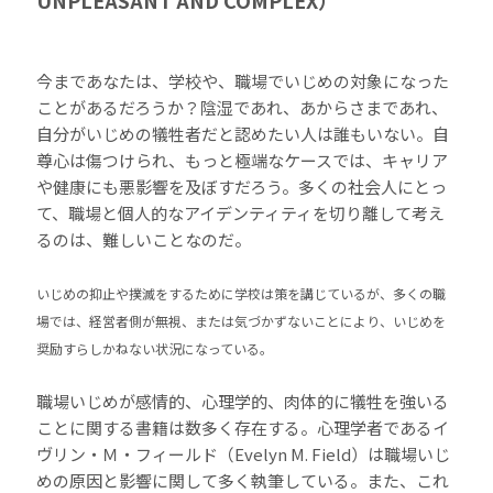
UNPLEASANT AND COMPLEX）
今まであなたは、学校や、職場でいじめの対象になった
ことがあるだろうか？陰湿であれ、あからさまであれ、
自分がいじめの犠牲者だと認めたい人は誰もいない。自
尊心は傷つけられ、もっと極端なケースでは、キャリア
や健康にも悪影響を及ぼすだろう。多くの社会人にとっ
て、職場と個人的なアイデンティティを切り離して考え
るのは、難しいことなのだ。
いじめの抑止や撲滅をするために学校は策を講じているが、多くの職
場では、経営者側が無視、または気づかずないことにより、いじめを
奨励すらしかねない状況になっている。
職場いじめが感情的、心理学的、肉体的に犠牲を強いる
ことに関する書籍は数多く存在する。心理学者であるイ
ヴリン・Ｍ・フィールド（Evelyn M. Field）は職場いじ
めの原因と影響に関して多く執筆している。また、これ