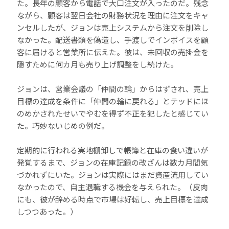
た。長年の顧客から電話で大口注文が入ったのだ。残念
ながら、顧客は翌日会社の財務状況を理由に注文をキャ
ンセルしたが、ジョンは売上システムから注文を削除し
なかった。配送書類を偽造し、手渡しでインボイスを顧
客に届けると営業所に伝えた。彼は、未回収の売掛金を
隠すために何カ月も売り上げ調整をし続けた。
ジョンは、営業会議の「仲間の輪」からはずされ、売上
目標の達成を条件に「仲間の輪に戻れる」とテッドにほ
のめかされたせいでやむを得ず不正を犯したと感じてい
た。巧妙ないじめの例だ。
定期的に行われる実地棚卸しで帳簿と在庫の食い違いが
発覚するまで、ジョンの在庫記録の改ざんは数カ月間気
づかれずにいた。ジョンは実際にはまだ資産流用してい
なかったので、自主退職する機会を与えられた。（皮肉
にも、彼が辞める時点で市場は好転し、売上目標を達成
しつつあった。）