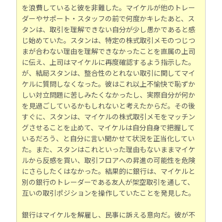
を浪費していると彼を非難した。マイケルが他のトレー
ダーやサポート・スタッフの前で何度かキレたあと、ス
タンは、取引を理解できない自分が少し愚かであると感
じ始めていた。スタンは、特定の株式取引メモのつじつ
まが合わない理由を理解できなかったことを直属の上司
に伝え、上司はマイケルに再度確認するよう指示した。
が、結局スタンは、整合性のとれない取引に関してマイ
ケルに質問しなくなった。彼はこれ以上不愉快で恥ずか
しい対立問題に苦しみたくなかったし、実際自分が何か
を見過ごしているかもしれないと考えたからだ。その後
すぐに、スタンは、マイケルの株式取引メモをマッチン
グさせることを止めて、マイケルは自分自身で把握して
いるだろう、と自分に言い聞かせて状況を正当化してい
た。また、スタンはこれといった理由もないままマイケ
ルから反感を買い、取引フロアへの昇進の可能性を危険
にさらしたくはなかった。結果的に銀行は、マイケルと
別の銀行のトレーダーである友人が架空取引を通して、
互いの取引ポジションを操作していたことを発見した。
銀行はマイケルを解雇し、民事に訴える意向だ。彼が不