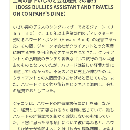
上司の部下いじめと会社経費での旅行
（BOSS BULLIES ASSISTANT AND TRAVELS
ON COMPANY'S DIME）
小さい男の子２人のシングルマザーであるジャニン（Ｊ
ａｎｉｎｅ）は、１０年以上営業部門のディレクターを
務めるハワード・ボンド（Howard Bond）の秘書であっ
た。その間、ジャニンは会社がクライアントとの交際費
に関する方針を何度も変更するのを見てきた。クライア
ントとの長時間のランチや贅沢なゴルフ旅行の日々は過
去のものとなっていたが、ハワードは新しい経費方針に
同意していなかった。不況のときに売上が伸びたのは、
クライアントとの人間関係のおかげだと信じていた。ま
た、ハワードはよく釣り旅行をビジネスと混同し、会社
の経費でおとしていた。
ジャニンは、ハワードの経費請求伝票に目を通しなが
ら、経費として許容されるのか疑問に感じていて、誰も
ハワードの経費請求を細かく確認しないのも知ってい
た。不審に思ったある項目について彼に尋ねると、ハワ
ードは彼女が質問することは「彼女の職務範囲には含ま