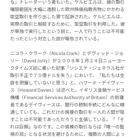
な」トレーダーいう者もいた。ケルビエルは、彼の取引
権限範囲を大幅に逸脱した欧州株価指数先物にかかわる
架空取引を作り出した罪で起訴された。ケルビエルは、
実際の取引と相殺するために、架空取引を利用した。彼
が単独で実行したという説と、一人で行うことは不可能
だったという対立した説が報告されている。
ニコラ・クラーク（Nicola Clark）とデヴィッド・ジョ
リー（David Jolly）が２００８年１月２４日ニューヨー
クタイムズ誌に書いた記事「ソシエテ・ジェネラル社が
取引不正で７０億ドルを失う」において、「私たちは全
容を把握していないと思う」と、ハワード・デイヴィー
ス（Howard Davies）は述べた。イギリス金融サービス
機構（Financial Services Authority of Britain）の前議
長であるデイヴィースは、銀行の統制手続にどんなに精
通していても、これだけの規模の取引を一人の人間が隠
すことは不可能であっただろうと主張している。「『そ
れは巨額』なのです。この規模の取引ならば『唯一の監
視の目』となる状況を避けるために、複数の人間によっ