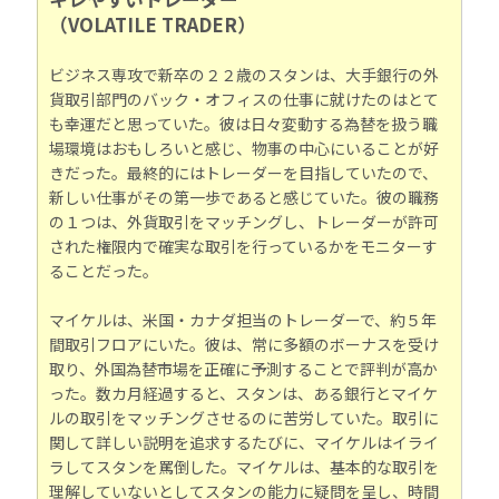
（VOLATILE TRADER）
ビジネス専攻で新卒の２２歳のスタンは、大手銀行の外
貨取引部門のバック・オフィスの仕事に就けたのはとて
も幸運だと思っていた。彼は日々変動する為替を扱う職
場環境はおもしろいと感じ、物事の中心にいることが好
きだった。最終的にはトレーダーを目指していたので、
新しい仕事がその第一歩であると感じていた。彼の職務
の１つは、外貨取引をマッチングし、トレーダーが許可
された権限内で確実な取引を行っているかをモニターす
ることだった。
マイケルは、米国・カナダ担当のトレーダーで、約５年
間取引フロアにいた。彼は、常に多額のボーナスを受け
取り、外国為替市場を正確に予測することで評判が高か
った。数カ月経過すると、スタンは、ある銀行とマイケ
ルの取引をマッチングさせるのに苦労していた。取引に
関して詳しい説明を追求するたびに、マイケルはイライ
ラしてスタンを罵倒した。マイケルは、基本的な取引を
理解していないとしてスタンの能力に疑問を呈し、時間