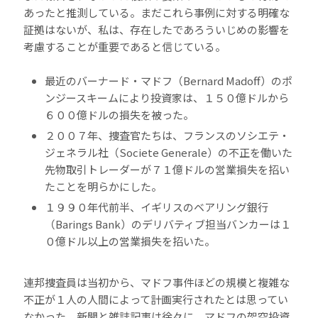
あったと推測している。まだこれら事例に対する明確な
証拠はないが、私は、存在したであろういじめの影響を
考慮することが重要であると信じている。
最近のバーナード・マドフ（Bernard Madoff）のポ
ンジースキームにより投資家は、１５０億ドルから
６００億ドルの損失を被った。
２００７年、捜査官たちは、フランスのソシエテ・
ジェネラル社（Societe Generale）の不正を働いた
先物取引トレーダーが７１億ドルの営業損失を招い
たことを明らかにした。
１９９０年代前半、イギリスのベアリング銀行
（Barings Bank）のデリバティブ担当バンカーは１
０億ドル以上の営業損失を招いた。
連邦捜査員は当初から、マドフ事件ほどの規模と複雑な
不正が１人の人間によって計画実行されたとは思ってい
なかった。新聞と雑誌記事は徐々に、マドフの架空投資