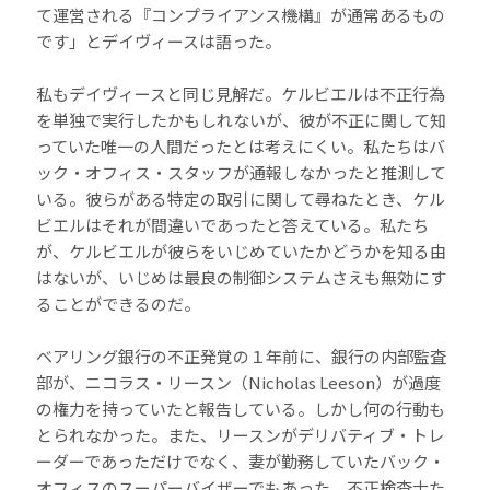
て運営される『コンプライアンス機構』が通常あるもの
です」とデイヴィースは語った。
私もデイヴィースと同じ見解だ。ケルビエルは不正行為
を単独で実行したかもしれないが、彼が不正に関して知
っていた唯一の人間だったとは考えにくい。私たちはバ
ック・オフィス・スタッフが通報しなかったと推測して
いる。彼らがある特定の取引に関して尋ねたとき、ケル
ビエルはそれが間違いであったと答えている。私たち
が、ケルビエルが彼らをいじめていたかどうかを知る由
はないが、いじめは最良の制御システムさえも無効にす
ることができるのだ。
ベアリング銀行の不正発覚の１年前に、銀行の内部監査
部が、ニコラス・リースン（Nicholas Leeson）が過度
の権力を持っていたと報告している。しかし何の行動も
とられなかった。また、リースンがデリバティブ・トレ
ーダーであっただけでなく、妻が勤務していたバック・
オフィスのスーパーバイザーでもあった。不正検査士た