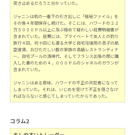
突き止めるだろうと分かっていた。
ジャニンは机の一番下の引き出しに「極秘ファイル」を
その後４年間保存し続けた。そこには、ハワードの２２
万５０００ドル以上に及ぶ極めて疑わしい経費明細書が
含まれていた。経費には、プライベートで友人との釣り
旅行４回、何十回にも渡る大学と自宅往復用の息子の航
空運賃、おびただしい数の家族の高級レストランディナ
ー、自宅プールの清掃代、そしてフランス出張の際に購
入した妻のための４，０００ドルのシャネルのガウンが
含まれていた。
ジャニンはある意味、ハワードの不正の共犯者になって
しまっていた。それは、いじめを受けて不正を隠さなけ
ればならないと感じてしまっていたからであった。
コラム2
キレやすいトレーダー