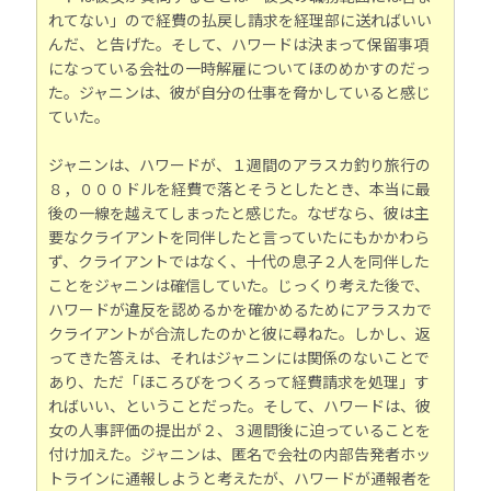
れてない」ので経費の払戻し請求を経理部に送ればいい
んだ、と告げた。そして、ハワードは決まって保留事項
になっている会社の一時解雇についてほのめかすのだっ
た。ジャニンは、彼が自分の仕事を脅かしていると感じ
ていた。
ジャニンは、ハワードが、１週間のアラスカ釣り旅行の
８，０００ドルを経費で落とそうとしたとき、本当に最
後の一線を越えてしまったと感じた。なぜなら、彼は主
要なクライアントを同伴したと言っていたにもかかわら
ず、クライアントではなく、十代の息子２人を同伴した
ことをジャニンは確信していた。じっくり考えた後で、
ハワードが違反を認めるかを確かめるためにアラスカで
クライアントが合流したのかと彼に尋ねた。しかし、返
ってきた答えは、それはジャニンには関係のないことで
あり、ただ「ほころびをつくろって経費請求を処理」す
ればいい、ということだった。そして、ハワードは、彼
女の人事評価の提出が２、３週間後に迫っていることを
付け加えた。ジャニンは、匿名で会社の内部告発者ホッ
トラインに通報しようと考えたが、ハワードが通報者を