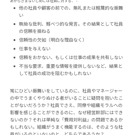
あからさまないじめには社員に対する、：
他の社員や顧客の前での、無礼または軽蔑的な振舞
い
執拗な批判、軽べつ的な発言。その結果として社員
の信頼を損ねる
信頼性の欠如（明白な理由なく）
仕事を与えない
信頼をおかない、もしくは仕事の成果を共有しない
不当な要求、重要な情報を提供しないなど、結果と
して社員の成功を阻むかもしれない
常にひどい振舞いをしているのに、社員やマネージャー
の中でうまくやりぬける者がいることに疑問を抱いたこ
とがないだろうか？社員でさえ、同僚や組織モラルへの
影響を感じることができるのに、なぜ経営幹部にはでき
ないのか？それは単純な「費用対利益」の問題であるか
もしれない。組織がうまく機能するのは、そのような社
員がいるのといないのと、どちらであろうか？