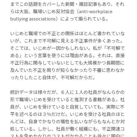
までこの話題をカバーした新聞・雑誌記事もあり、それ
らは大抵、職場いじめ反対協会（anti-workplace
bullying associations）によって煽られている。
いじめと職場での不正との関係はほとんど書かれていな
いが、これまで不可解に見える不正事件が多くあった。
そこでは、いじめが一因かもしれない。私が「不可解で
ある」という言葉を使うには理由がある。それは、直接
不正行為に関与していないとしても大規模かつ長期間に
及んでいた不正を周りが知らなかったり不審に思わなか
ったりしたこと自体が、不可解だからだ。
統計データは様々だが、６人に１人の社員がなんらかの
形で職場いじめを受けていると推測する書籍がある。社
員が、いじめを受けていると自覚していても、実際に不
平を述べるのは３％だけだ。いじめを受ける社員のほと
んどは、自身でかなりの犠牲を払いながらもなんとか対
処している。しかし、社員が働く組織にも、不正関連コ
ストを含めかなりのコストがかかることも徐々に明白に