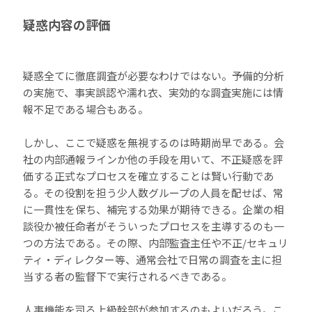
疑惑内容の評価
疑惑全てに徹底調査が必要なわけではない。予備的分析
の実施で、事実誤認や濡れ衣、実効的な調査実施には情
報不足である場合もある。
しかし、ここで疑惑を無視するのは時期尚早である。会
社の内部通報ラインか他の手段を用いて、不正疑惑を評
価する正式なプロセスを確立することは賢い行動であ
る。その役割を担う少人数グループの人員を配せば、常
に一貫性を保ち、補完する効果が期待できる。企業の相
談役か被任命者がそういったプロセスを主導するのも一
つの方法である。その際、内部監査主任や不正/セキュリ
ティ・ディレクター等、通常会社で日常の調査を主に担
当する者の監督下で実行されるべきである。
人事機能を司る上級幹部が参加するのもよいだろう。こ