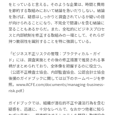
をとっていると言える。そのような企業は、時間と費用
を節約する取組みにおいて結論を急いだりしない。結論
を急げば、疑惑はしっかりと調査されているか疑いの目
が向けられることになり、不完全で間違いを含む結論に
至ることもあるからだ。また、全社的にビジネスプロセ
スと内部統制を修正する取組みの一環として、それらが
持つ脆弱性を識別することを特に強調している。
「ビジネス不正リスクの管理：プラクティカル・ガイ
ド」には、調査実施とその後の修正措置で推奨される事
柄がまとめられており、全体像を把握するのに役立つ。
（公認不正検査士協会、内部監査協会、公認会計士協会
後援のガイドブックに関しては以下のホームページを参
照。www.ACFE.com/documents/managing-business-
risk.pdf.）
ガイドブックでは、組織が潜在的不正や違法行為を含む
疑惑を、迅速に、十分なレベルで、なおかつ他者に知ら