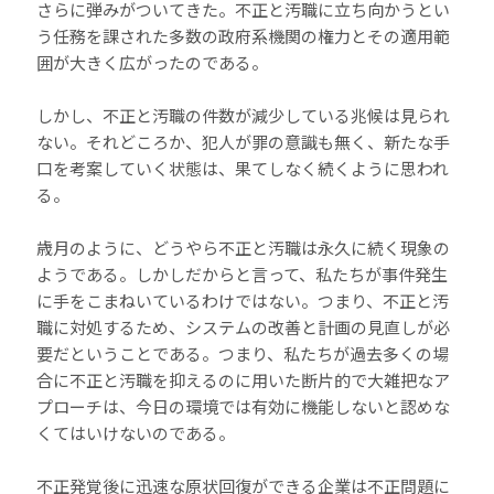
さらに弾みがついてきた。不正と汚職に立ち向かうとい
う任務を課された多数の政府系機関の権力とその適用範
囲が大きく広がったのである。
しかし、不正と汚職の件数が減少している兆候は見られ
ない。それどころか、犯人が罪の意識も無く、新たな手
口を考案していく状態は、果てしなく続くように思われ
る。
歳月のように、どうやら不正と汚職は永久に続く現象の
ようである。しかしだからと言って、私たちが事件発生
に手をこまねいているわけではない。つまり、不正と汚
職に対処するため、システムの改善と計画の見直しが必
要だということである。つまり、私たちが過去多くの場
合に不正と汚職を抑えるのに用いた断片的で大雑把なア
プローチは、今日の環境では有効に機能しないと認めな
くてはいけないのである。
不正発覚後に迅速な原状回復ができる企業は不正問題に