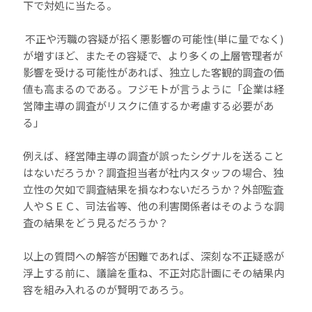
下で対処に当たる。
不正や汚職の容疑が招く悪影響の可能性(単に量でなく)
が増すほど、またその容疑で、より多くの上層管理者が
影響を受ける可能性があれば、独立した客観的調査の価
値も高まるのである。フジモトが言うように「企業は経
営陣主導の調査がリスクに値するか考慮する必要があ
る」
例えば、経営陣主導の調査が誤ったシグナルを送ること
はないだろうか？調査担当者が社内スタッフの場合、独
立性の欠如で調査結果を損なわないだろうか？外部監査
人やＳＥＣ、司法省等、他の利害関係者はそのような調
査の結果をどう見るだろうか？
以上の質問への解答が困難であれば、深刻な不正疑惑が
浮上する前に、議論を重ね、不正対応計画にその結果内
容を組み入れるのが賢明であろう。