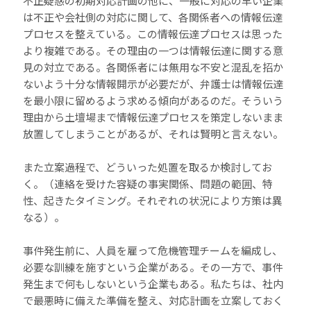
不正疑惑の初期対応計画の他に、一般に対応の早い企業
は不正や会社側の対応に関して、各関係者への情報伝達
プロセスを整えている。この情報伝達プロセスは思った
より複雑である。その理由の一つは情報伝達に関する意
見の対立である。各関係者には無用な不安と混乱を招か
ないよう十分な情報開示が必要だが、弁護士は情報伝達
を最小限に留めるよう求める傾向があるのだ。そういう
理由から土壇場まで情報伝達プロセスを策定しないまま
放置してしまうことがあるが、それは賢明と言えない。
また立案過程で、どういった処置を取るか検討してお
く。（連絡を受けた容疑の事実関係、問題の範囲、特
性、起きたタイミング。それぞれの状況により方策は異
なる）。
事件発生前に、人員を雇って危機管理チームを編成し、
必要な訓練を施すという企業がある。その一方で、事件
発生まで何もしないという企業もある。私たちは、社内
で最悪時に備えた準備を整え、対応計画を立案しておく