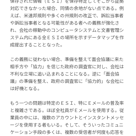
保存された情報（ＥＳＩ）を保存特定してそこから証拠
対応できなかった場合、同情の余地がない点である。例
えば、米連邦規則や多くの州規則の改正で、訴訟当事者
や訴訟当事者となる可能性がある者への義務が強化さ
れ、会社の稼動中のコンピュータシステムと文書管理シ
ステム内にある全ＥＳＩの場所を示すデータマップを作
成提出することとなった。
この義務に従わない場合、準備を整えて面会協議に来た
相手方や「協力」を信じた政府の調査官に対し、会社は
不利な立場に追い込まれることになる。逆に「面会協
議」の準備を整え、政府の調査官に「協力的」な会社に
は好機となる。
もう一つの問題は特定のＥＳＩ、特にＥメールの普及率
と複雑さである。ほぼ全社員がＥメールを使用する。従
業員の中には、複数のアカウントとインスタントメッセ
ージを使用する者もいる。そして、そういったコミュニ
ケーション手段の多くは、複数の受信者が何度も応答を