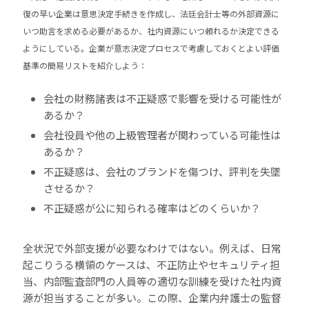
復の早い企業は意思決定手続きを作成し、法廷会計士等の外部資源に
いつ助言を求める必要があるか、社内資源にいつ頼れるか決定できる
ようにしている。企業が意志決定プロセスで考慮しておくとよい評価
基準の簡易リストを紹介しよう：
会社の財務諸表は不正疑惑で影響を受ける可能性が
あるか？
会社役員や他の上級管理者が関わっている可能性は
あるか？
不正疑惑は、会社のブランドを傷つけ、評判を失墜
させるか？
不正疑惑が公に知られる確率はどのくらいか？
全状況で外部支援が必要なわけではない。例えば、日常
起こりうる横領のケースは、不正防止やセキュリティ担
当、内部監査部門の人員等の適切な訓練を受けた社内資
源が担当することが多い。この際、企業内弁護士の監督