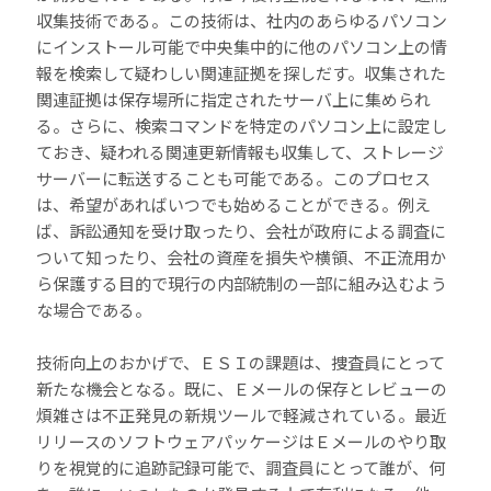
収集技術である。この技術は、社内のあらゆるパソコン
にインストール可能で中央集中的に他のパソコン上の情
報を検索して疑わしい関連証拠を探しだす。収集された
関連証拠は保存場所に指定されたサーバ上に集められ
る。さらに、検索コマンドを特定のパソコン上に設定し
ておき、疑われる関連更新情報も収集して、ストレージ
サーバーに転送することも可能である。このプロセス
は、希望があればいつでも始めることができる。例え
ば、訴訟通知を受け取ったり、会社が政府による調査に
ついて知ったり、会社の資産を損失や横領、不正流用か
ら保護する目的で現行の内部統制の一部に組み込むよう
な場合である。
技術向上のおかげで、ＥＳＩの課題は、捜査員にとって
新たな機会となる。既に、Ｅメールの保存とレビューの
煩雑さは不正発見の新規ツールで軽減されている。最近
リリースのソフトウェアパッケージはＥメールのやり取
りを視覚的に追跡記録可能で、調査員にとって誰が、何