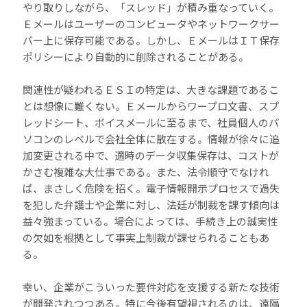
やり取りしながら、「スレッド」が積み重なっていく。
Ｅメールはユーザーのコンピュータやネットワークサー
バー上に保存可能である。しかし、ＥメールはＩＴ保存
ポリシーにより自動的に削除されることがある。
関連性が疑われるＥＳＩの特定は、大きな課題であるこ
とは想像に難くない。Ｅメールからワープロ文書、スプ
レッドシート、ボイスメールに至るまで、社員個人のパ
ソコンのレベルで会社全体に散在する。情報が徐々に追
加変更される中で、適時のデータ収集保存は、コストが
かさむ複雑な大仕事である。また、法令順守でなけれ
ば、まさしく危険を招く。電子情報開示プロセスで過失
を犯した弁護士や企業に対し、法廷が制裁を課す傾向は
益々強まっている。場合によっては、手続き上の誠実性
の欠如を根拠として事実上制裁が課せられることもあ
る。
幸い、企業がこういった要件対応を支援する新たな技術
が開発されつつある。特に今後有望視されるのは、遠隔