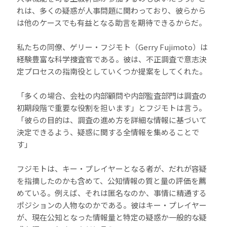
れは、多くの疑惑が人事問題に関わっており、彼らから
は他のケースでも有益となる助言を期待できるからだ。
私たちの同僚、ゲリー・フジモト（Gerry Fujimoto）は
経験豊富な科学捜査官である。彼は、不正調査で意志決
定プロセスの指南役としていくつか提案をしてくれた。
「多くの場合、会社の内部顧問や内部監査部門は調査の
初期段階で重要な役割を担います」とフジモトは言う。
「彼らの目的は、調査の進め方を詳細な情報に基づいて
決定できるよう、疑惑に関する全情報を集めることで
す」
フジモトは、キー・プレイヤーとなる者が、だれが容疑
を指摘したのかも含めて、公知情報の質と量の評価を薦
めている。例えば、それは匿名なのか、事情に精通する
ポジションの人物なのかである。彼はキー・プレイヤー
が、現在公知となった情報量と特定の疑惑か一般的な疑