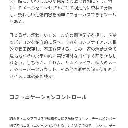
を、誰に、いつしたのか発見する上で有利になる。他
に、Ｅメールをコンセプトごとで視覚的に束ねて分類
し、疑わしい活動内容を簡単にフォーカスできるツール
もある。
調査員が、疑わしいＥメール等の関連証拠を探し、企業
のパソコンを徹底的に調べ、それをコンプライアンス目
的で収集保存し、不正調査する。この一連の活動が全て
遠隔地から中央集中的に実行可能な日がすぐ来るかもし
れない。もちろん、ＰＤＡ、サムドライブ、個人のメー
ルやサーバーアカウント、その他の形式の個人使用のデ
バイスには課題が残る。
コミュニケーションコントロール
調査員同士がプロセスや職務の目的を理解するよう、チームメンバー
間で密なコミュニケーションをとることが大切である。しかし、チー