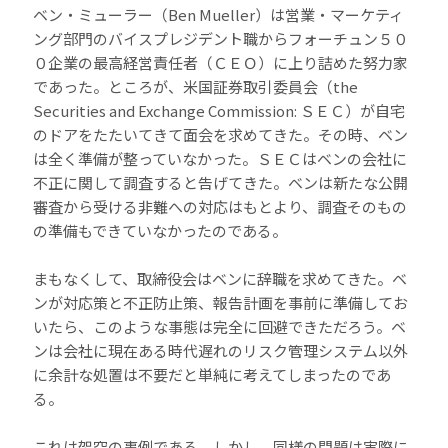
ベン・ミューラー（Ben Mueller）は営業・マーケティ
ング部門のバイスプレジデント職からフォーチュン５０
０企業の最高経営責任者（ＣＥＯ）に上り詰めた努力家
であった。ところが、米国証券取引委員会（the
Securities and Exchange Commission: ＳＥＣ）が自宅
のドアをたたいてきて面会を求めてきた。その時、ベン
は全く準備が整っていなかった。ＳＥＣはベンの会社に
不正に関して調査すると告げてきた。ベンは新たな公開
審査から受ける非難への対応はもとより、調査そのもの
の準備もできていなかったのである。
まもなくして、取締役会はベンに辞職を求めてきた。ベ
ンが対応策と不正防止策、報告計画を事前に準備してお
いたら、このような事態は完全に回避できただろう。ベ
ンは会社に現在ある時代遅れのリスク管理システム以外
に余計な処置は不要だと単純に考えてしまったのであ
る。
これは架空の事例である。しかし、同様の問題は実際に