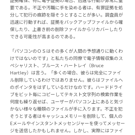
証拠確保、特に電子証拠の場合、迅速な行動が非常に重
要である。不正や汚職に手を染める者は、有罪証拠を処
分して犯行の痕跡を隠そうとすることが多い。調査員が
迅速に行動すれば、証拠をバックアップファイルから確
保したり、上書き前の削除ファイルからリカバーしたり
できる可能性が高まるのである。
「パソコンのＯＳはその多くが人間の予想通りに動くわ
けではないのです」と私たちの同僚で電子情報収集のス
ペシャリスト、ブルース・ハートレイ（Bruce
Hartley）は言う。「多くの場合、彼らは完全にファイ
ル削除しているわけではありません。彼らはファイルへ
のポインタをはずしているだけなのです。ハードドライ
ブをビット毎にコピーしてテキスト文字列の検索作業を
何度も繰り返せば、ユーザーがパソコン上にあると気づ
かない様々な種類のファイルが手に入ります。不正を犯
そうとする者はキャッシュメモリーを削除して、個人の
Eメールやインスタントメッセンジャーを使ってメッセー
ジを送信したかもしれません。しかし、実際にはファイ