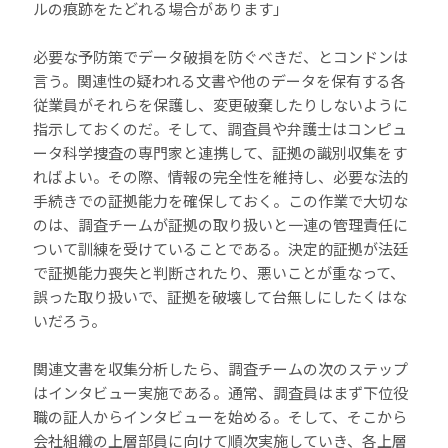
ルの痕跡をたどれる場合があります」
必要な予防策でデータ破損を防ぐべきだ、とコンドンは
言う。関連性の疑われる文書や他のデータを保有する各
従業員がそれらを保護し、変更破棄したりしないように
指示しておくのだ。そして、調査員や弁護士はコンピュ
ータ科学捜査の専門家と連携して、証拠の識別収集をす
ればよい。その際、情報の完全性を維持し、必要な法的
手続きでの証拠能力を確保しておく。この作業で大切な
のは、調査チームが証拠の取り扱いと一連の管理責任に
ついて訓練を受けていることである。決定的証拠が法廷
で証拠能力喪失と判断されたり、悪いことが重なって、
誤った取り扱いで、証拠を破壊して台無しにしたくはな
いだろう。
関連文書を収集分析したら、調査チームの次のステップ
はインタビュー実施である。通常、調査員はまず下位役
職の証人からインタビューを始める。そして、そこから
会社組織の上層部員に向けて順次実施していき、各上層