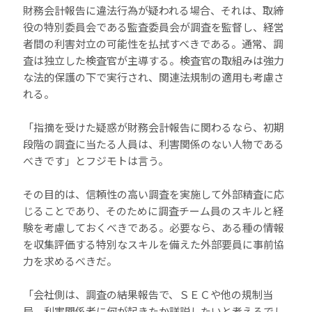
財務会計報告に違法行為が疑われる場合、それは、取締
役の特別委員会である監査委員会が調査を監督し、経営
者間の利害対立の可能性を払拭すべきである。通常、調
査は独立した検査官が主導する。検査官の取組みは強力
な法的保護の下で実行され、関連法規制の適用も考慮さ
れる。
「指摘を受けた疑惑が財務会計報告に関わるなら、初期
段階の調査に当たる人員は、利害関係のない人物である
べきです」とフジモトは言う。
その目的は、信頼性の高い調査を実施して外部精査に応
じることであり、そのために調査チーム員のスキルと経
験を考慮しておくべきである。必要なら、ある種の情報
を収集評価する特別なスキルを備えた外部要員に事前協
力を求めるべきだ。
「会社側は、調査の結果報告で、ＳＥＣや他の規制当
局、利害関係者に何が起きたか詳説したいと考えるでし