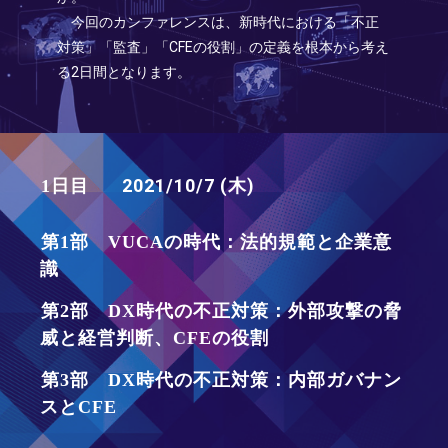
今回のカンファレンスは、新時代における「不正
対策」「監査」「CFEの役割」の定義を根本から考え
る2日間となります。
2021/10/7 (木)
1日目
第1部 VUCAの時代：法的規範と企業意
識
第2部 DX時代の不正対策：外部攻撃の脅
威と経営判断、CFEの役割
第3部 DX時代の不正対策：内部ガバナン
スとCFE