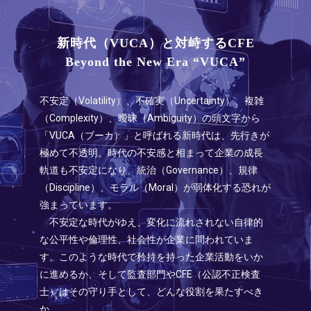
新時代（VUCA）と対峙するCFE
Beyond the New Era “VUCA”
不安定（Volatility）、不確実（Uncertainty）、複雑
（Complexity）、曖昧（Ambiguity）の頭文字から
「VUCA（ブーカ）」と呼ばれる新時代は、先行きが
極めて不透明。時代の不安感と相まって企業の成長
軌道も不安定になり、統治（Governance）、規律
（Discipline）、モラル（Moral）が弱体化する恐れが
強まっています。
不安定な時代がゆえ、変化に流れされない自律的
な公平性や倫理性、社会性が企業に問われていま
す。このような時代で矜持を持った企業活動をいか
に進めるか、そして監査部門やCFE（公認不正検査
士）はその守り手として、どんな役割を果たすべき
か。